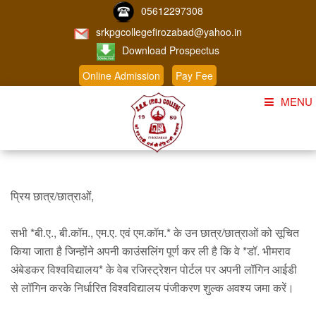
05612297308
srkpgcollegefirozabad@yahoo.in
Download Prospectus
Online Admission
Pay Fee
MENU
Home
About Us
प्रिय छात्र/छात्राओं,
Course
Student Corner
सभी *बी.ए., बी.कॉम., एम.ए. एवं एम.कॉम.* के उन छात्र/छात्राओं को सूचित
किया जाता है जिन्होंने अपनी काउंसलिंग पूर्ण कर ली है कि वे *डॉ. भीमराव
Admission
अंबेडकर विश्वविद्यालय* के वेब रजिस्ट्रेशन पोर्टल पर अपनी लॉगिन आईडी
से लॉगिन करके निर्धारित विश्वविद्यालय पंजीकरण शुल्क अवश्य जमा करें।
Gallery