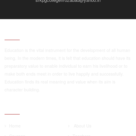
ABOUT
Education is the vital instrument for the development of all human
being. In the modern times, it is felt that education should have its
preparatory value to enable individual to earn his livelihood or to
make both ends meet in order to live happily and successfully.
Education finds its real meaning and value when its aim is
character building.
QUICK LINKS
Home
About Us
Courses
Teachers