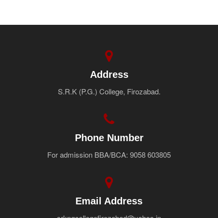
Address
S.R.K (P.G.) College, Firozabad.
Phone Number
For admission BBA/BCA: 9058 603805
Email Address
srkpgcollegefirozabad@yahoo.in